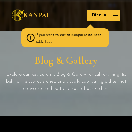
KANPAI
Dine In
If you want to eat at Kanpai resto, scan
table here
Blog & Gallery
Explore our Restaurant's Blog & Gallery for culinary insights,
behind-the-scenes stories, and visually captivating dishes that
showcase the heart and soul of our kitchen.