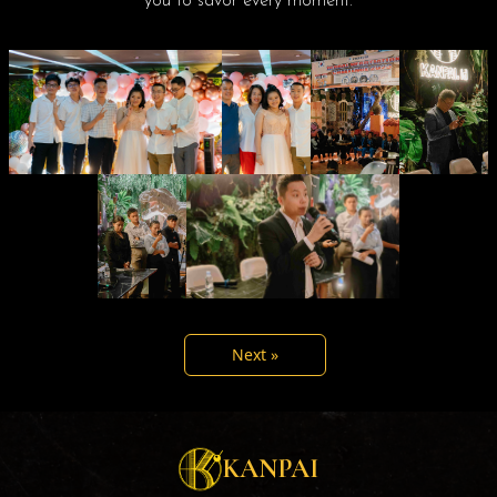
you to savor every moment.
Next »
KANPAI