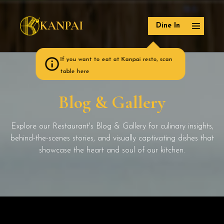
KANPAI
Dine In
If you want to eat at Kanpai resto, scan
table here
Blog & Gallery
Explore our Restaurant's Blog & Gallery for culinary insights,
behind-the-scenes stories, and visually captivating dishes that
showcase the heart and soul of our kitchen.