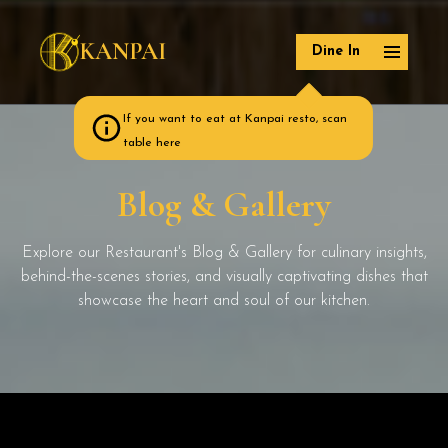
KANPAI
Dine In
If you want to eat at Kanpai resto, scan
table here
Blog & Gallery
Explore our Restaurant's Blog & Gallery for culinary insights,
behind-the-scenes stories, and visually captivating dishes that
showcase the heart and soul of our kitchen.