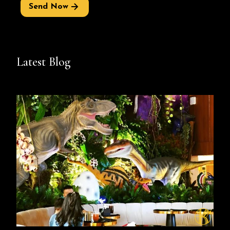
Send Now
Latest Blog