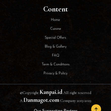
Content
Home
Cuisine
Special Offers
Blog & Gallery
FAQ
Term & Conditions
Privacy & Policy
Kanpai.id
@Copyright
All right reserved
Danmagot.com
A
Company 2013-2023
Our Supporting Partner