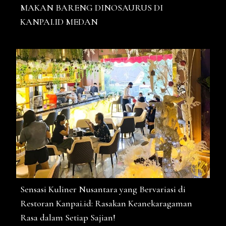
MAKAN BARENG DINOSAURUS DI
KANPAI.ID MEDAN
Sensasi Kuliner Nusantara yang Bervariasi di
Restoran Kanpai.id: Rasakan Keanekaragaman
Rasa dalam Setiap Sajian!