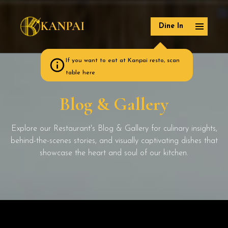
KANPAI
Dine In
If you want to eat at Kanpai resto, scan
table here
Blog & Gallery
Explore our Restaurant's Blog & Gallery for culinary insights,
behind-the-scenes stories, and visually captivating dishes that
showcase the heart and soul of our kitchen.