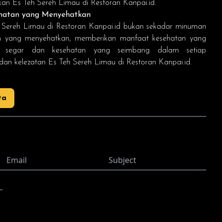
kan Es Teh Sereh Limau di
Restoran Kanpai.id
.
kmatan yang Menyehatkan
 Sereh Limau di
Restoran Kanpai.id
bukan sekadar minuman
tan yang menyehatkan, memberikan manfaat kesehatan yang
si segar dan kesehatan yang seimbang dalam setiap
dan kelezatan Es Teh Sereh Limau di
Restoran Kanpai.id
.
ta