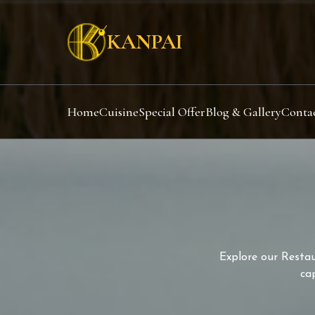
KANPAI
Home
Cuisine
Special Offer
Blog & Gallery
Conta
Explore our Restaur
ca