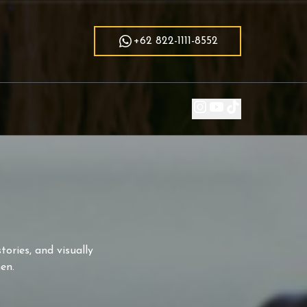
+62 822-1111-8552
tories, and visually
en.