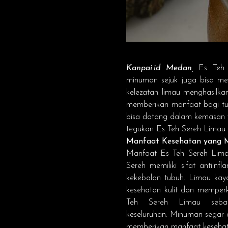
Kanpai.id
Medan,
Es Teh
minuman sejuk juga bisa m
kelezatan limau menghasilk
memberikan manfaat bagi tu
bisa datang dalam kemasan 
tegukan Es Teh Sereh Limau
Manfaat Kesehatan yang
Manfaat Es Teh Sereh Lim
Sereh memiliki sifat antii
kekebalan tubuh. Limau kay
kesehatan kulit dan memper
Teh Sereh Limau seba
keseluruhan. Minuman segar 
memberikan manfaat kesehata