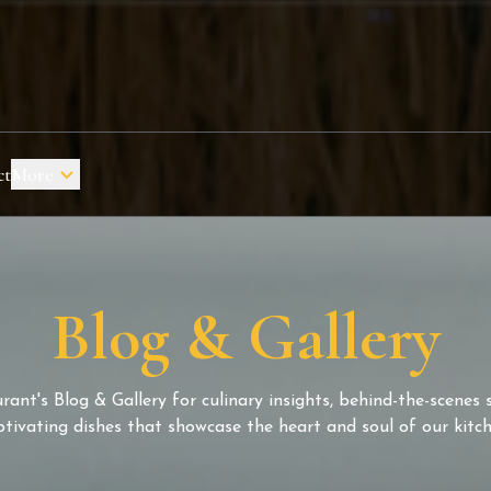
ct
More
Blog & Gallery
ant's Blog & Gallery for culinary insights, behind-the-scenes s
ptivating dishes that showcase the heart and soul of our kitch