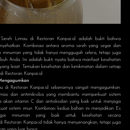
 Sereh Limau di
Restoran Kanpai.id
adalah bukti bahwa
enyehatkan. Kombinasi antara aroma sereh yang segar dan
an minuman yang tidak hanya menggugah selera, tetapi juga
buh Anda. Ini adalah bukti nyata bahwa manfaat kesehatan
yang lezat. Temukan kesehatan dan kenikmatan dalam setiap
 di
Restoran Kanpai.id
.
 Mengagumkan
au di
Restoran Kanpai.id
sebenarnya sangat mengagumkan.
nflamasi dan antimikroba yang membantu memperkuat sistem
a akan vitamin C dan antioksidan yang baik untuk menjaga
kuat sistem imun. Kombinasi kedua bahan ini menjadikan Es
gai minuman yang baik untuk kesehatan secara
di
Restoran Kanpai.id
tidak hanya menyenangkan, tetapi juga
n yang luar biasa.