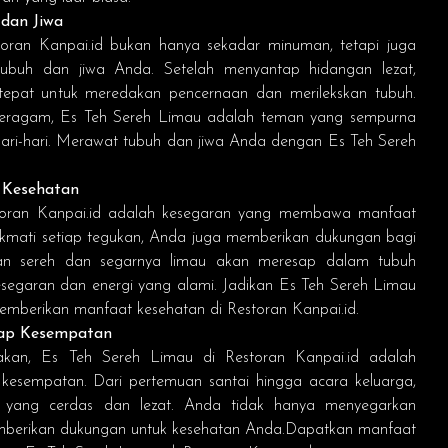
 dan Jiwa
toran Kanpai.id
bukan hanya sekadar minuman, tetapi juga
ubuh dan jiwa Anda. Setelah menyantap hidangan lezat,
 tepat untuk meredakan pencernaan dan merilekskan tubuh.
ragam, Es Teh Sereh Limau adalah teman yang sempurna
ari-hari. Merawat tubuh dan jiwa Anda dengan Es Teh Sereh
 Kesehatan
oran Kanpai.id
adalah kesegaran yang membawa manfaat
ikmati setiap tegukan, Anda juga memberikan dukungan bagi
an sereh dan segarnya limau akan meresap dalam tubuh
segaran dan energi yang alami. Jadikan Es Teh Sereh Limau
memberikan manfaat kesehatan di
Restoran Kanpai.id
.
iap Kesempatan
akan, Es Teh Sereh Limau di
Restoran Kanpai.id
adalah
 kesempatan. Dari pertemuan santai hingga acara keluarga,
n yang cerdas dan lezat. Anda tidak hanya menyegarkan
emberikan dukungan untuk kesehatan Anda.Dapatkan manfaat