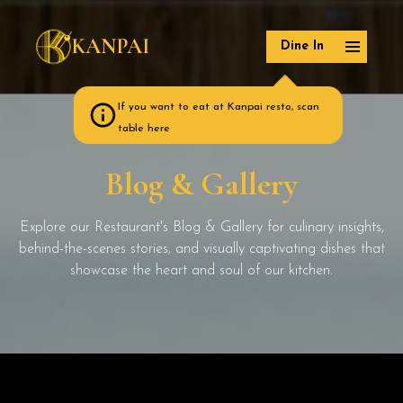
KANPAI
Dine In
If you want to eat at Kanpai resto, scan
table here
Blog & Gallery
Explore our Restaurant's Blog & Gallery for culinary insights,
behind-the-scenes stories, and visually captivating dishes that
showcase the heart and soul of our kitchen.